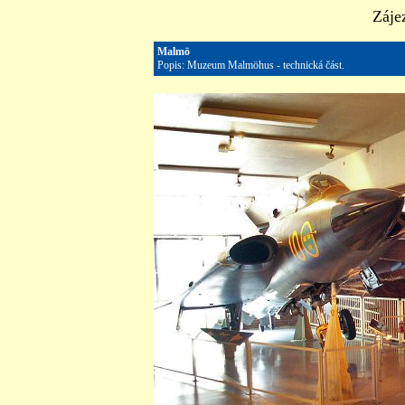
Záje
Malmö
Popis: Muzeum Malmöhus - technická část.