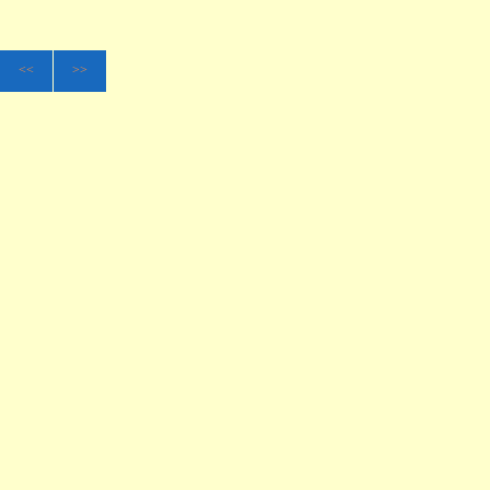
<<
>>