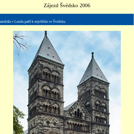
Zájezd Švédsko 2006
tedrála v Lundu patří k největším ve Švédsku.