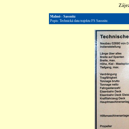
Záje
Malmö - Sassnitz
Popis: Technická data trajektu FS Sassnitz.