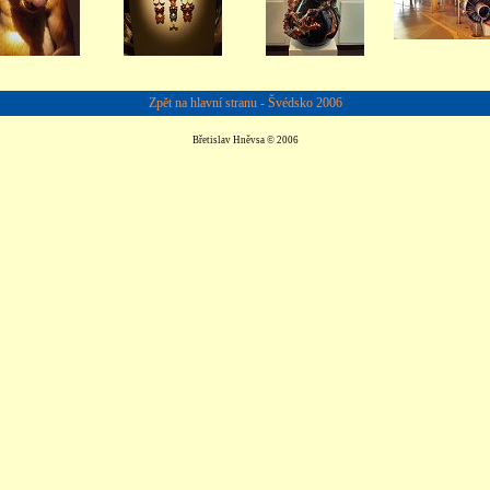
Zpět na hlavní stranu - Švédsko 2006
Břetislav Hněvsa © 2006