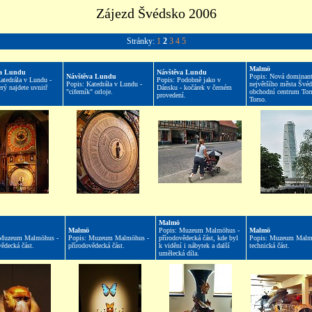
Zájezd Švédsko 2006
Stránky:
1
2
3
4
5
Malmö
va Lundu
Návštěva Lundu
Návštěva Lundu
Popis: Nová dominant
atedrála v Lundu -
Popis: Podobně jako v
Popis: Katedrála v Lundu -
největšího města Švéd
erý najdete uvnitř
Dánsku - kočárek v černém
"ciferník" orloje.
obchodní centrum Tor
provedení.
Torso.
Malmö
Malmö
Popis: Muzeum Malmöhus -
Malmö
 Muzeum Malmöhus -
Popis: Muzeum Malmöhus -
přírodovědecká část, kde byl
Popis: Muzeum Malm
ědecká část.
přírodovědecká část.
k vidění i nábytek a další
technická část.
umělecká díla.