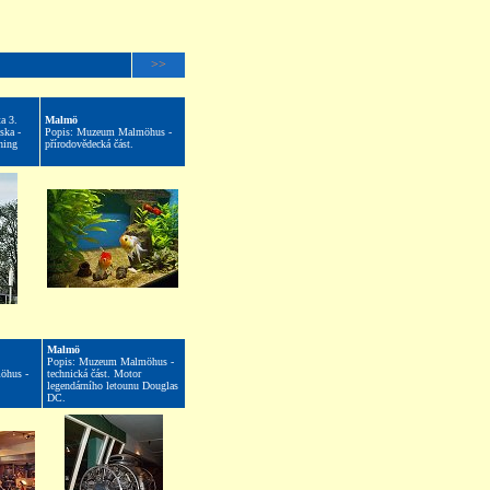
>>
a 3.
Malmö
ska -
Popis: Muzeum Malmöhus -
ning
přírodovědecká část.
Malmö
Popis: Muzeum Malmöhus -
öhus -
technická část. Motor
legendárního letounu Douglas
DC.