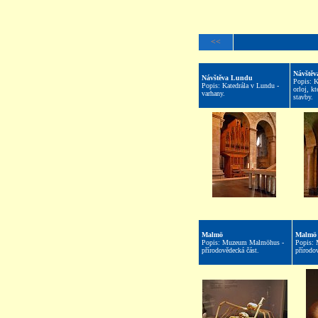
<<
Návště
Návštěva Lundu
Popis: K
Popis: Katedrála v Lundu -
orloj, kt
varhany.
stavby.
Malmö
Malmö
Popis: Muzeum Malmöhus -
Popis:
přírodovědecká část.
přírodov