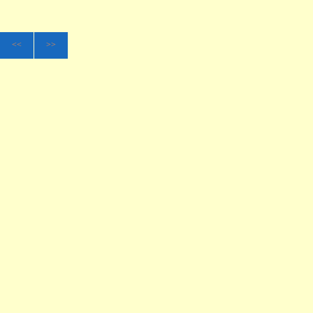
<<
>>