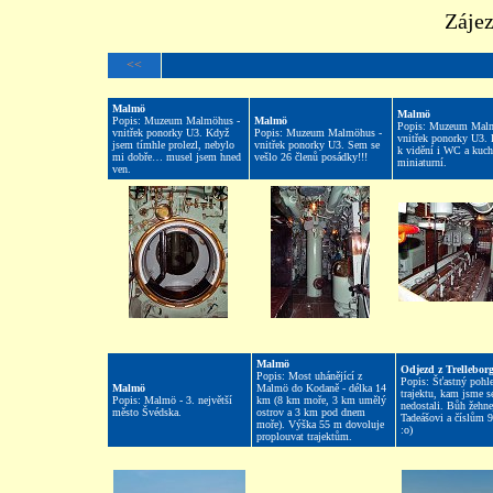
Záje
<<
Malmö
Malmö
Popis: Muzeum Malmöhus -
Malmö
Popis: Muzeum Malm
vnitřek ponorky U3. Když
Popis: Muzeum Malmöhus -
vnitřek ponorky U3. 
jsem tímhle prolezl, nebylo
vnitřek ponorky U3. Sem se
k vidění i WC a kuch
mi dobře… musel jsem hned
vešlo 26 členů posádky!!!
miniaturní.
ven.
Malmö
Odjezd z Trellebor
Popis: Most uhánějící z
Popis: Šťastný pohle
Malmö
Malmö do Kodaně - délka 14
trajektu, kam jsme 
Popis: Malmö - 3. největší
km (8 km moře, 3 km umělý
nedostali. Bůh žehne
město Švédska.
ostrov a 3 km pod dnem
Tadeášovi a číslům 
moře). Výška 55 m dovoluje
:o)
proplouvat trajektům.