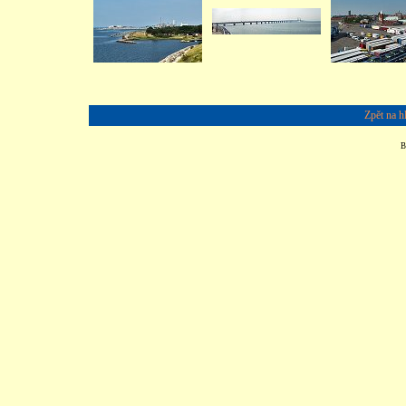
Zpět na h
B